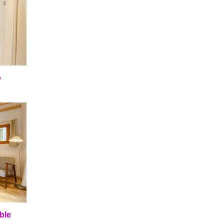
o
ble