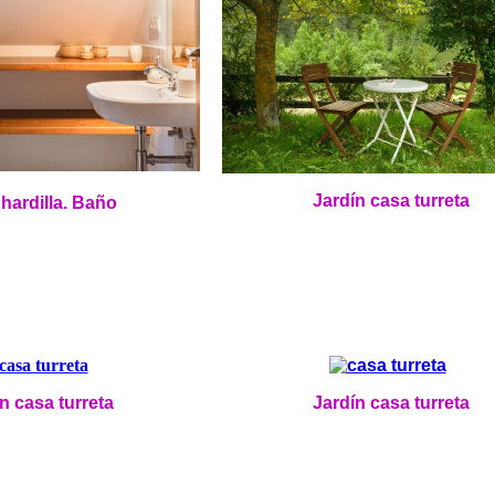
Jardín casa turreta
hardilla. Baño
n casa turreta
Jardín casa turreta