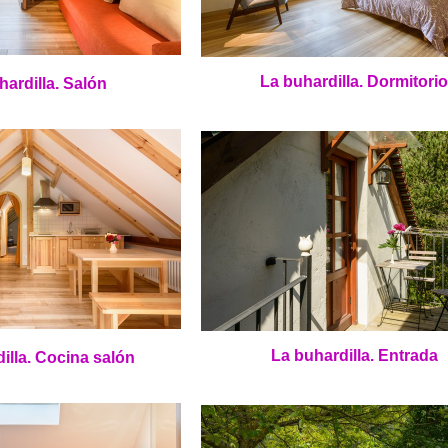
La buhardilla. Dormitorio
hardilla. Salón
La buhardilla. Entrada
illa. Cocina salón