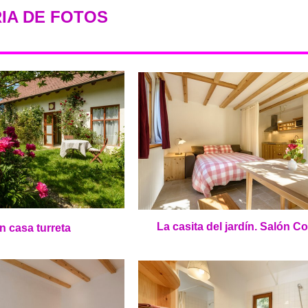
IA DE FOTOS
La casita del jardín.
Salón Co
n casa turreta