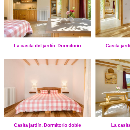
La casita del jardín. Dormitorio
Casita jard
Casita jardín.
Dormitorio doble
La casita