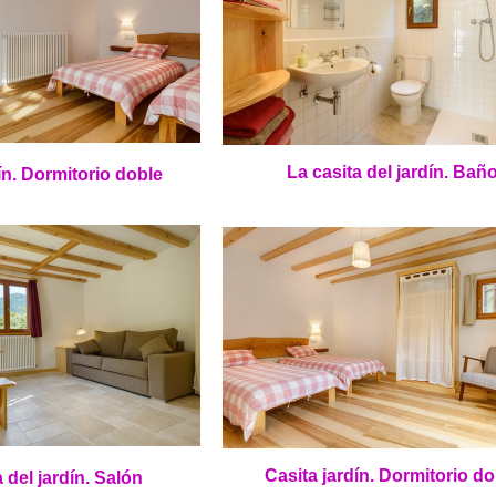
La casita del jardín.
Bañ
ín.
Dormitorio doble
Casita jardín.
Dormitorio do
 del jardín.
Salón