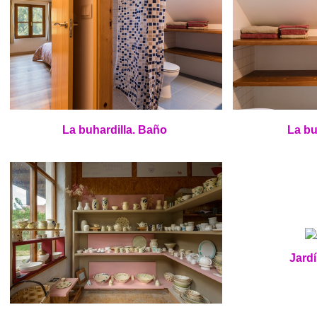
La buhardilla. Baño
La bu
Jardí