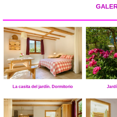
GALER
La casita del jardín. Dormitorio
Jardí